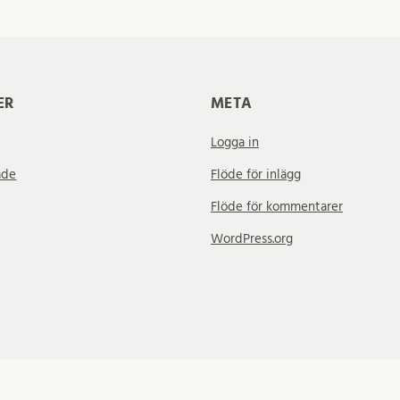
ER
META
Logga in
ade
Flöde för inlägg
Flöde för kommentarer
WordPress.org