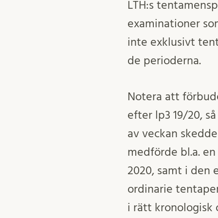
LTH:s tentamensper
examinationer so
inte exklusivt te
de perioderna.
Notera att förbu
efter lp3 19/20, s
av veckan skedde 
medförde bl.a. en
2020, samt i den 
ordinarie tentaper
i rätt kronologisk