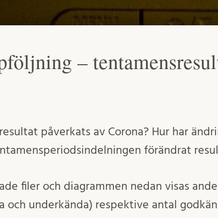
pföljning – tentamensresul
resultat påverkats av Corona? Hur har ändr
entamensperiodsindelningen förändrat resu
ogade filer och diagrammen nedan visas ande
a och underkända) respektive antal godkänd