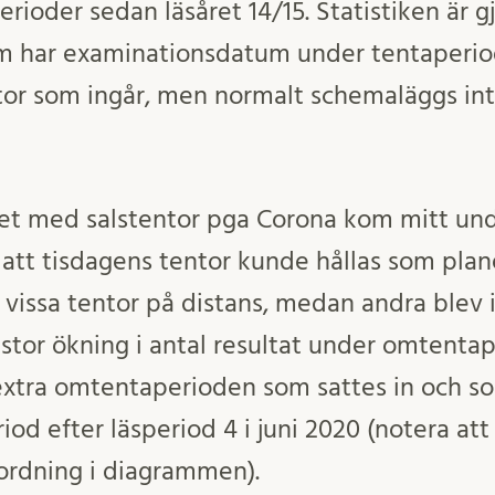
ioder sedan läsåret 14/15. Statistiken är g
m har examinationsdatum under tentaperiod
ntor som ingår, men normalt schemaläggs i
det med salstentor pga Corona kom mitt un
å att tisdagens tentor kunde hållas som pla
vissa tentor på distans, medan andra blev i
 stor ökning i antal resultat under omtenta
extra omtentaperioden som sattes in och so
iod efter läsperiod 4 i juni 2020 (notera a
 ordning i diagrammen).