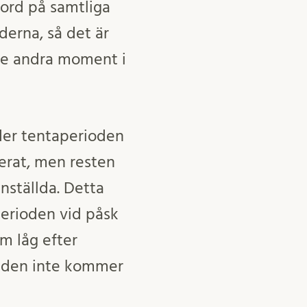
jord på samtliga
erna, så det är
nte andra moment i
der tentaperioden
nerat, men resten
nställda. Detta
perioden vid påsk
m låg efter
tt den inte kommer