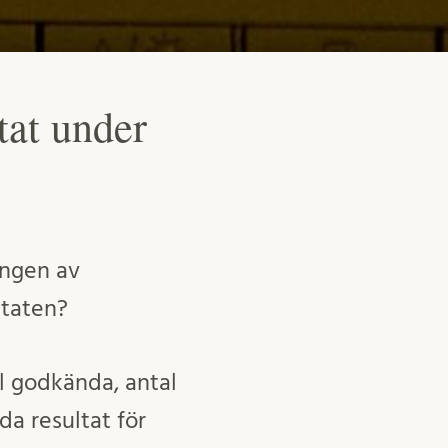
tat under
ingen av
ltaten?
l godkända, antal
a resultat för